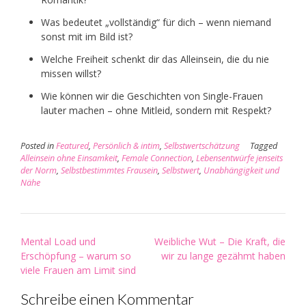
Was bedeutet „vollständig“ für dich – wenn niemand
sonst mit im Bild ist?
Welche Freiheit schenkt dir das Alleinsein, die du nie
missen willst?
Wie können wir die Geschichten von Single-Frauen
lauter machen – ohne Mitleid, sondern mit Respekt?
Posted in
Featured
,
Persönlich & intim
,
Selbstwertschätzung
Tagged
Alleinsein ohne Einsamkeit
,
Female Connection
,
Lebensentwürfe jenseits
der Norm
,
Selbstbestimmtes Frausein
,
Selbstwert
,
Unabhängigkeit und
Nähe
Post
Mental Load und
Weibliche Wut – Die Kraft, die
navigation
Erschöpfung – warum so
wir zu lange gezähmt haben
viele Frauen am Limit sind
Schreibe einen Kommentar