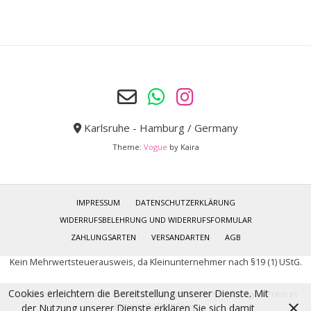
Karlsruhe - Hamburg / Germany
Theme:
Vogue
by Kaira
IMPRESSUM
DATENSCHUTZERKLÄRUNG
WIDERRUFSBELEHRUNG UND WIDERRUFSFORMULAR
ZAHLUNGSARTEN
VERSANDARTEN
AGB
Kein Mehrwertsteuerausweis, da Kleinunternehmer nach §19 (1) UStG.
Cookies erleichtern die Bereitstellung unserer Dienste. Mit
Die durchgestrichenen Preise entsprechen dem bisherigen Preis in
diesem Online-Shop.
der Nutzung unserer Dienste erklären Sie sich damit