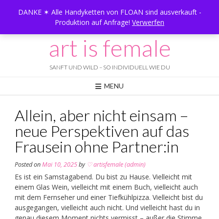
Skip
DANKE ✶ Alle Handyketten von FLOAN sind ausverkauft -
to
Produktion auf Anfrage!
Verwerfen
content
art is female
SANFT UND WILD – SO INDIVIDUELL WIE DU
MENU
Allein, aber nicht einsam –
neue Perspektiven auf das
Frausein ohne Partner:in
Posted on
Mai 10, 2025
by
♡ artisfemale (admin)
Es ist ein Samstagabend. Du bist zu Hause. Vielleicht mit
einem Glas Wein, vielleicht mit einem Buch, vielleicht auch
mit dem Fernseher und einer Tiefkühlpizza. Vielleicht bist du
ausgegangen, vielleicht auch nicht. Und vielleicht hast du in
genau diesem Moment nichts vermisst – außer die Stimme,