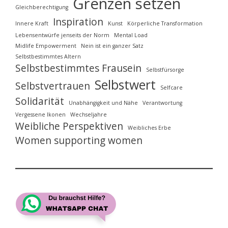
Grenzen setzen
Gleichberechtigung
Inspiration
Innere Kraft
Kunst
Körperliche Transformation
Lebensentwürfe jenseits der Norm
Mental Load
Midlife Empowerment
Nein ist ein ganzer Satz
Selbstbestimmtes Altern
Selbstbestimmtes Frausein
Selbstfürsorge
Selbstwert
Selbstvertrauen
Selfcare
Solidarität
Unabhängigkeit und Nähe
Verantwortung
Vergessene Ikonen
Wechseljahre
Weibliche Perspektiven
Weibliches Erbe
Women supporting women