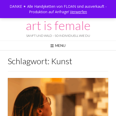
Skip
DANKE ✶ Alle Handyketten von FLOAN sind ausverkauft -
to
Produktion auf Anfrage!
Verwerfen
content
art is female
SANFT UND WILD – SO INDIVIDUELL WIE DU
MENU
Schlagwort:
Kunst