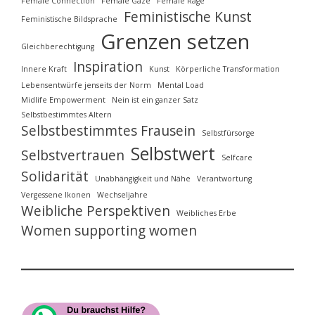
Female Connection
Female Gaze
Female Rage
Feministische Kunst
Feministische Bildsprache
Grenzen setzen
Gleichberechtigung
Inspiration
Innere Kraft
Kunst
Körperliche Transformation
Lebensentwürfe jenseits der Norm
Mental Load
Midlife Empowerment
Nein ist ein ganzer Satz
Selbstbestimmtes Altern
Selbstbestimmtes Frausein
Selbstfürsorge
Selbstwert
Selbstvertrauen
Selfcare
Solidarität
Unabhängigkeit und Nähe
Verantwortung
Vergessene Ikonen
Wechseljahre
Weibliche Perspektiven
Weibliches Erbe
Women supporting women