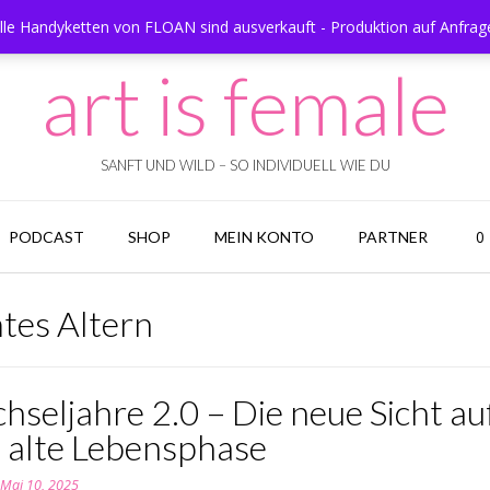
e Handyketten von FLOAN sind ausverkauft - Produktion auf Anfrag
art is female
SANFT UND WILD – SO INDIVIDUELL WIE DU
0
PODCAST
SHOP
MEIN KONTO
PARTNER
tes Altern
seljahre 2.0 – Die neue Sicht au
e alte Lebensphase
n
Mai 10, 2025