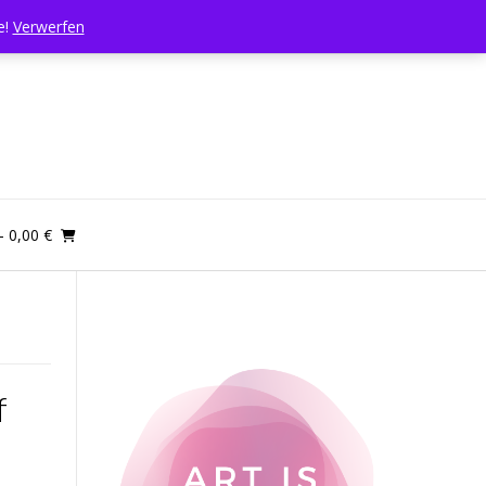
e!
Verwerfen
- 0,00 €
f