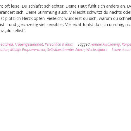
nt oft leise. Du schläfst schlechter. Deine Haut fühlt sich anders an. D
erändert sich. Deine Stimmung auch. Vielleicht schwitzt du nachts ode
 plötzlich Herzklopfen. Vielleicht wunderst du dich, warum du schnel
ist – und gleichzeitig viel sensibler. Vielleicht fühlst du dich unruhig, ni
z „du selbst“.
Featured
,
Frauengesundheit
,
Persönlich & intim
Tagged
Female Awakening
,
Körpe
ation
,
Midlife Empowerment
,
Selbstbestimmtes Altern
,
Wechseljahre
Leave a co