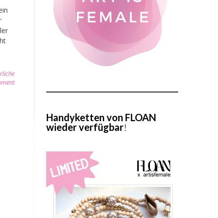
ein
r
ler
cht
rliche
mment
Handyketten von FLOAN
wieder verfügbar
!