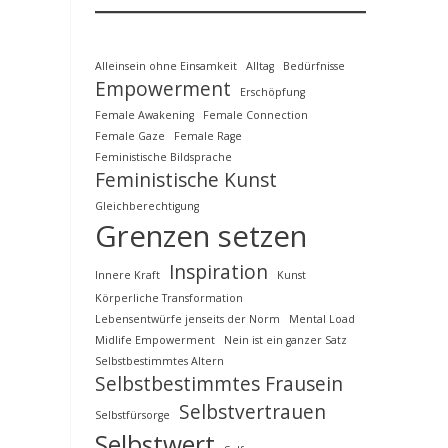
Alleinsein ohne Einsamkeit
Alltag
Bedürfnisse
Empowerment
Erschöpfung
Female Awakening
Female Connection
Female Gaze
Female Rage
Feministische Bildsprache
Feministische Kunst
Gleichberechtigung
Grenzen setzen
Inspiration
Innere Kraft
Kunst
Körperliche Transformation
Lebensentwürfe jenseits der Norm
Mental Load
Midlife Empowerment
Nein ist ein ganzer Satz
Selbstbestimmtes Altern
Selbstbestimmtes Frausein
Selbstvertrauen
Selbstfürsorge
Selbstwert