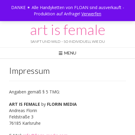
Skip
DANKE ✶ Alle Handyketten von FLOAN sind ausverkauft -
to
Produktion auf Anfrage!
Verwerfen
content
art is female
SANFT UND WILD – SO INDIVIDUELL WIE DU
MENU
Impressum
Angaben gemäß § 5 TMG:
ART IS FEMALE
by
FLORIN MEDIA
Andreas Florin
Feldstraße 3
76185 Karlsruhe