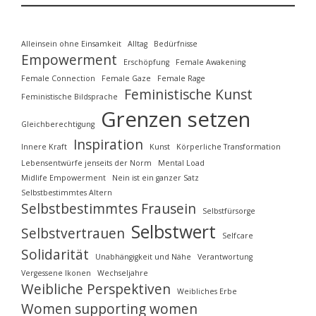
Alleinsein ohne Einsamkeit
Alltag
Bedürfnisse
Empowerment
Erschöpfung
Female Awakening
Female Connection
Female Gaze
Female Rage
Feministische Kunst
Feministische Bildsprache
Grenzen setzen
Gleichberechtigung
Inspiration
Innere Kraft
Kunst
Körperliche Transformation
Lebensentwürfe jenseits der Norm
Mental Load
Midlife Empowerment
Nein ist ein ganzer Satz
Selbstbestimmtes Altern
Selbstbestimmtes Frausein
Selbstfürsorge
Selbstwert
Selbstvertrauen
Selfcare
Solidarität
Unabhängigkeit und Nähe
Verantwortung
Vergessene Ikonen
Wechseljahre
Weibliche Perspektiven
Weibliches Erbe
Women supporting women