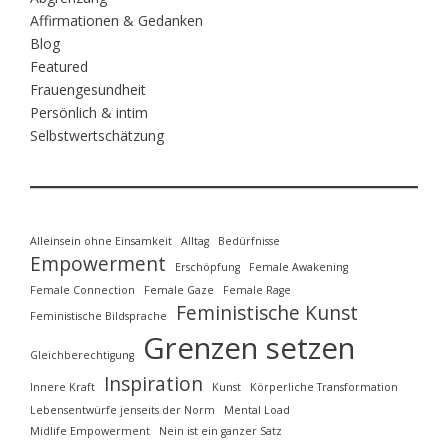
Affirmationen & Gedanken
Blog
Featured
Frauengesundheit
Persönlich & intim
Selbstwertschätzung
Alleinsein ohne Einsamkeit
Alltag
Bedürfnisse
Empowerment
Erschöpfung
Female Awakening
Female Connection
Female Gaze
Female Rage
Feministische Kunst
Feministische Bildsprache
Grenzen setzen
Gleichberechtigung
Inspiration
Innere Kraft
Kunst
Körperliche Transformation
Lebensentwürfe jenseits der Norm
Mental Load
Midlife Empowerment
Nein ist ein ganzer Satz