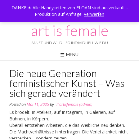
Skip
DANKE ✶ Alle Handyketten von FLOAN sind ausverkauft -
to
Produktion auf Anfrage!
Verwerfen
content
art is female
SANFT UND WILD – SO INDIVIDUELL WIE DU
MENU
Die neue Generation
feministischer Kunst – Was
sich gerade verändert
Posted on
Mai 11, 2025
by
♡ artisfemale (admin)
Es brodelt. In Ateliers, auf Instagram, in Galerien, auf
Bühnen, in Körpern.
Überall entstehen Arbeiten, die das Weibliche neu denken.
Die Machtverhältnisse hinterfragen. Die Verletzlichkeit nicht
verstecken – sondern zeigen.