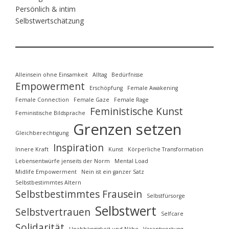
Persönlich & intim
Selbstwertschätzung
Alleinsein ohne Einsamkeit
Alltag
Bedürfnisse
Empowerment
Erschöpfung
Female Awakening
Female Connection
Female Gaze
Female Rage
Feministische Kunst
Feministische Bildsprache
Grenzen setzen
Gleichberechtigung
Inspiration
Innere Kraft
Kunst
Körperliche Transformation
Lebensentwürfe jenseits der Norm
Mental Load
Midlife Empowerment
Nein ist ein ganzer Satz
Selbstbestimmtes Altern
Selbstbestimmtes Frausein
Selbstfürsorge
Selbstwert
Selbstvertrauen
Selfcare
Solidarität
Unabhängigkeit und Nähe
Verantwortung