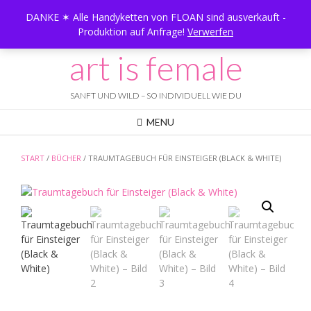
Skip
DANKE ✶ Alle Handyketten von FLOAN sind ausverkauft -
to
Produktion auf Anfrage!
Verwerfen
content
art is female
SANFT UND WILD – SO INDIVIDUELL WIE DU
MENU
START
/
BÜCHER
/ TRAUMTAGEBUCH FÜR EINSTEIGER (BLACK & WHITE)