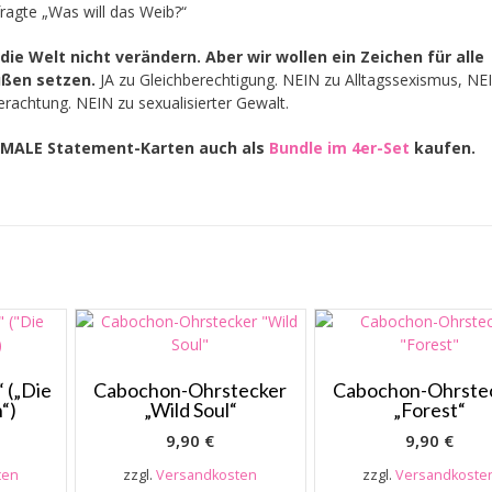
ragte „Was will das Weib?“
ie Welt nicht verändern. Aber wir wollen ein Zeichen für alle
ußen setzen.
JA zu Gleichberechtigung. NEIN zu Alltagssexismus, NE
erachtung. NEIN zu sexualisierter Gewalt.
FEMALE Statement-Karten auch als
Bundle im 4er-Set
kaufen.
 („Die
Cabochon-Ohrstecker
Cabochon-Ohrste
“)
„Wild Soul“
„Forest“
9,90
€
9,90
€
ten
zzgl.
Versandkosten
zzgl.
Versandkoste