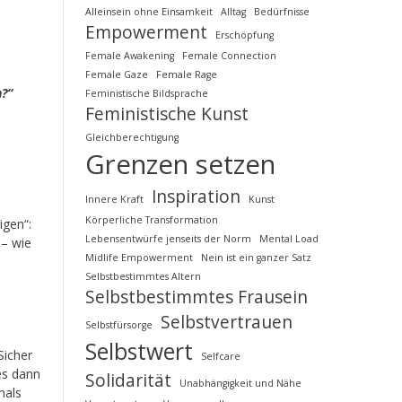
Alleinsein ohne Einsamkeit
Alltag
Bedürfnisse
Empowerment
Erschöpfung
Female Awakening
Female Connection
Female Gaze
Female Rage
n?“
Feministische Bildsprache
Feministische Kunst
Gleichberechtigung
Grenzen setzen
Inspiration
Innere Kraft
Kunst
Körperliche Transformation
igen“:
Lebensentwürfe jenseits der Norm
Mental Load
 – wie
Midlife Empowerment
Nein ist ein ganzer Satz
Selbstbestimmtes Altern
Selbstbestimmtes Frausein
Selbstvertrauen
Selbstfürsorge
Selbstwert
Sicher
Selfcare
es dann
Solidarität
Unabhängigkeit und Nähe
mals