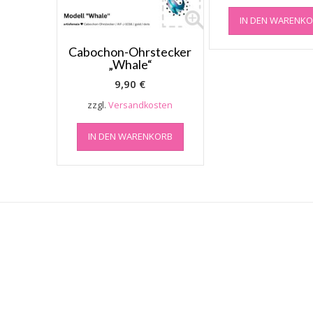
IN DEN WARENK
Cabochon-Ohrstecker
„Whale“
9,90
€
zzgl.
Versandkosten
IN DEN WARENKORB