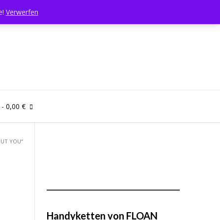
e!
Verwerfen
- 0,00 €
OUT YOU“
Handyketten von FLOAN