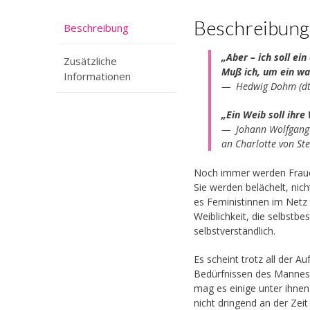
Beschreibung
Beschreibung
„Aber – ich soll ei
Zusätzliche
Muß ich, um ein wa
Informationen
— Hedwig Dohm (dt. 
„Ein Weib soll ihre
— Johann Wolfgang 
an Charlotte von St
Noch immer werden Frauen
Sie werden belächelt, nic
es Feministinnen im Netz o
Weiblichkeit, die selbstb
selbstverständlich.
Es scheint trotz all der A
Bedürfnissen des Mannes 
mag es einige unter ihnen
nicht dringend an der Zei