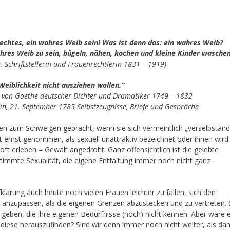
n echtes, ein wahres Weib sein! Was ist denn das: ein wahres Weib?
hres Weib zu sein, bügeln, nähen, kochen und kleine Kinder wasche
Schriftstellerin und Frauenrechtlerin 1831 – 1919)
 Weiblichkeit nicht ausziehen wollen.“
von Goethe deutscher Dichter und Dramatiker 1749 – 1832
ein, 21. September 1785 Selbstzeugnisse, Briefe und Gespräche
 zum Schweigen gebracht, wenn sie sich vermeintlich „verselbständ
ht ernst genommen, als sexuell unattraktiv bezeichnet oder ihnen wird
ft erleben – Gewalt angedroht. Ganz offensichtlich ist die gelebte
estimmte Sexualität, die eigene Entfaltung immer noch nicht ganz
ufklärung auch heute noch vielen Frauen leichter zu fallen, sich den
anzupassen, als die eigenen Grenzen abzustecken und zu vertreten. 
 geben, die ihre eigenen Bedürfnisse (noch) nicht kennen. Aber wäre 
t diese herauszufinden? Sind wir denn immer noch nicht weiter, als da