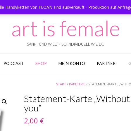
e Handyketten von FLOAN sind ausverkauft - Produktion auf Anfrag
art is female
SANFT UND WILD – SO INDIVIDUELL WIE DU
0
PODCAST
SHOP
MEIN KONTO
PARTNER
START
/
PAPETERIE
/ STATEMENT-KARTE „WITH
Statement-Karte „Without
you“
2,00
€