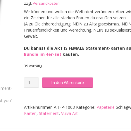
zzgl.
Versandkosten
Wir können und wollen die Welt nicht verändern. Aber wi
ein Zeichen für alle starken Frauen da draußen setzen.
JA zu Gleichberechtigung. NEIN zu Alltagssexismus, NEI
Frauenfeindlichkeit und -verachtung. NEIN zu sexualisier
Gewalt.
Du kannst die ART IS FEMALE Statement-Karten au
Bundle im 4er-Set
kaufen.
39 vorrätig
Statement-
In den Warenkorb
Karte
"Without
you"
Menge
Artikelnummer:
AIF-P-1003
Kategorie:
Papeterie
Schlagw
Karten
,
Statement
,
Vulva Art