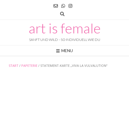
Skip
to
content
art is female
SANFT UND WILD – SO INDIVIDUELL WIE DU
MENU
START
/
PAPETERIE
/ STATEMENT-KARTE „VIVA LA VULVALUTION“