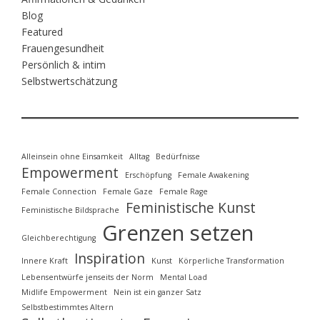
Blog
Featured
Frauengesundheit
Persönlich & intim
Selbstwertschätzung
Alleinsein ohne Einsamkeit
Alltag
Bedürfnisse
Empowerment
Erschöpfung
Female Awakening
Female Connection
Female Gaze
Female Rage
Feministische Kunst
Feministische Bildsprache
Grenzen setzen
Gleichberechtigung
Inspiration
Innere Kraft
Kunst
Körperliche Transformation
Lebensentwürfe jenseits der Norm
Mental Load
Midlife Empowerment
Nein ist ein ganzer Satz
Selbstbestimmtes Altern