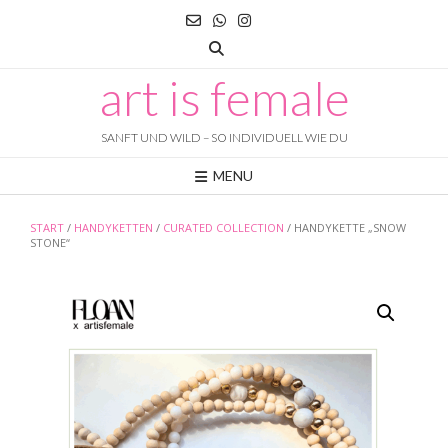
Skip
to
content
art is female
SANFT UND WILD – SO INDIVIDUELL WIE DU
MENU
START
/
HANDYKETTEN
/
CURATED COLLECTION
/ HANDYKETTE „SNOW
STONE“