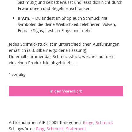
bist mutig und selbstbewusst und lässt dich nicht durch
Erwartungen und Regeln einschränken.
u.v.m.
– Du findest im Shop auch Schmuck mit
Symbolen die deine Weiblichkeit zelebrieren: Vulven,
Female Signs, Lesbian Flags und mehr.
Jedes Schmuckstück ist in unterschiedlichen Ausführungen
erhältlich (z.B. silberne/goldene Fassung).
Du erhältst immer das Schmuckstück, welches auf dem
einzelnen Produktbild abgebildet ist.
1 vorrätig
Cabochon-
In den Warenkorb
Ring
"Wild
Soul"
Menge
Artikelnummer:
AIF-J-2009
Kategorien:
Ringe
,
Schmuck
Schlagwörter:
Ring
,
Schmuck
,
Statement