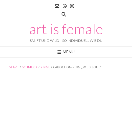
Skip
to
content
art is female
SANFT UND WILD – SO INDIVIDUELL WIE DU
MENU
START
/
SCHMUCK
/
RINGE
/ CABOCHON-RING „WILD SOUL“