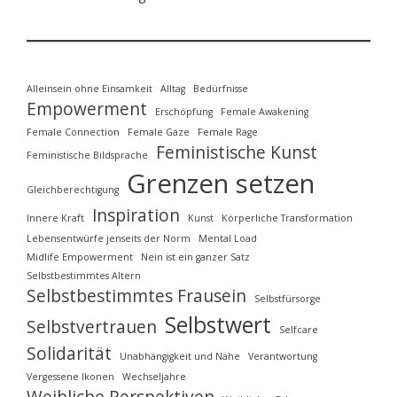
Alleinsein ohne Einsamkeit
Alltag
Bedürfnisse
Empowerment
Erschöpfung
Female Awakening
Female Connection
Female Gaze
Female Rage
Feministische Kunst
Feministische Bildsprache
Grenzen setzen
Gleichberechtigung
Inspiration
Innere Kraft
Kunst
Körperliche Transformation
Lebensentwürfe jenseits der Norm
Mental Load
Midlife Empowerment
Nein ist ein ganzer Satz
Selbstbestimmtes Altern
Selbstbestimmtes Frausein
Selbstfürsorge
Selbstwert
Selbstvertrauen
Selfcare
Solidarität
Unabhängigkeit und Nähe
Verantwortung
Vergessene Ikonen
Wechseljahre