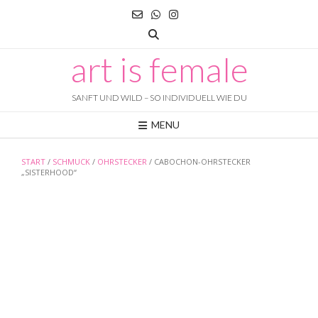
Skip
to
content
art is female
SANFT UND WILD – SO INDIVIDUELL WIE DU
MENU
START
/
SCHMUCK
/
OHRSTECKER
/ CABOCHON-OHRSTECKER
„SISTERHOOD“